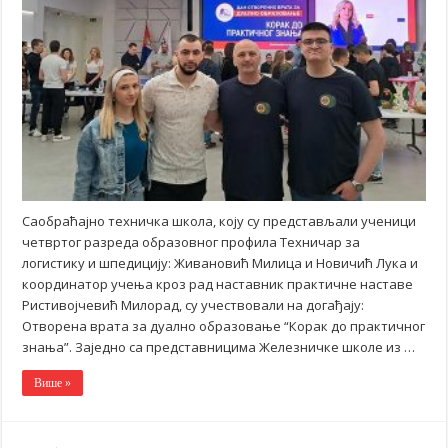
Саобраћајно техничка школа, коју су представљали ученици
четвртог разреда образовног профила Техничар за
логистику и шпедицију: Живановић Милица и Новичић Лука и
координатор учења кроз рад наставник практичне наставе
Ристивојчевић Милорад, су учествовали на догађају:
Отворена врата за дуално образовање “Корак до практичног
знања”. Заједно са представницима Железничке школе из …
Више »