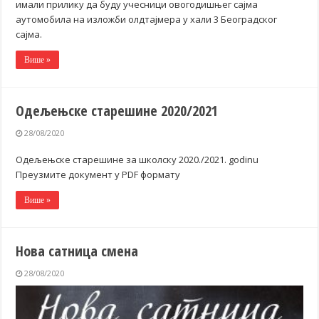
имали прилику да буду учесници овогодишњег сајма
аутомобила на изложби олдтајмера у хали 3 Београдског
сајма.
Више »
Одељењске старешине 2020/2021
28/08/2020
Одељењске старешине за школску 2020./2021. godinu
Преузмите документ у PDF формату
Више »
Нова сатница смена
28/08/2020