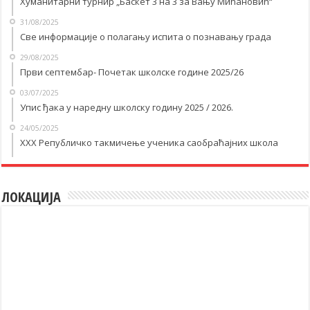
Хуманитарни турнир „Баскет 3 на 3 за Вању Мићановић“
31/08/2025
Све информације о полагању испита о познавању града
29/08/2025
Први септембар- Почетак школске године 2025/26
03/07/2025
Упис ђака у наредну школску годину 2025 / 2026.
24/05/2025
XXX Републичко такмичење ученика саобраћајних школа
ЛОКАЦИЈА