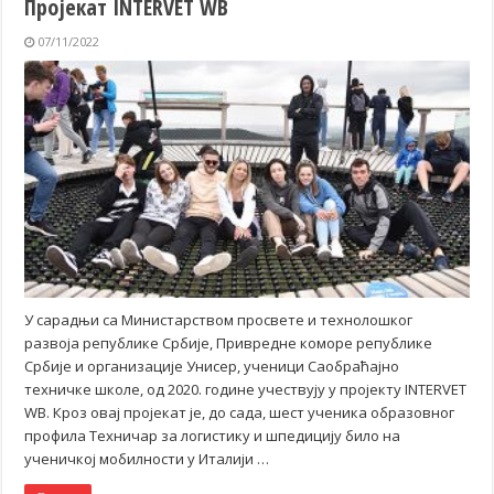
Пројекат INTERVET WB
07/11/2022
У сарадњи са Министарством просвете и технолошког
развоја републике Србије, Привредне коморе републике
Србије и организације Унисер, ученици Саобраћајно
техничке школе, од 2020. године учествују у пројекту INTERVET
WB. Кроз овај пројекат је, до сада, шест ученика образовног
профила Техничар за логистику и шпедицију било на
ученичкој мобилности у Италији …