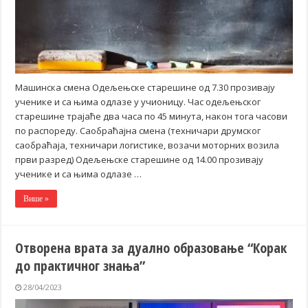
Машинска смена Одељењске старешине од 7.30 прозивају
ученике и са њима одлазе у учионицу. Час одељењског
старешине трајаће два часа по 45 минута, након тога часови
по распореду. Саобраћајна смена (техничари друмског
саобраћаја, техничари логистике, возачи моторних возила
први разред) Одељењске старешине од 14.00 прозивају
ученике и са њима одлазе …
Више »
Отворена врата за дуално образовање “Корак
до практичног знања”
28/04/2023