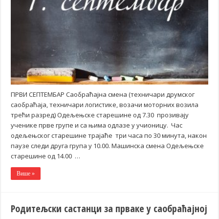
ПРВИ СЕПТЕМБАР Саобраћајна смена (техничари друмског
саобраћаја, техничари логистике, возачи моторних возила
трећи разред) Одељењске старешине од 7.30 прозивају
ученике прве групе и са њима одлазе у учионицу. Час
одељењског старешине трајаће три часа по 30 минута, након
паузе следи друга група у 10.00. Машинска смена Одељењске
старешине од 14.00 …
Више »
Родитељски састанци за прваке у саобраћајној