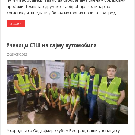
профили: Техничар друмског саобраћаја Техничар за
логистику и шпедицију Возач моторних возила II разред …
Више »
Ученици СТШ на сајму аутомобила
23/05/2022
У сарадњи са Олдтајмер клубом Београд, наши ученици су