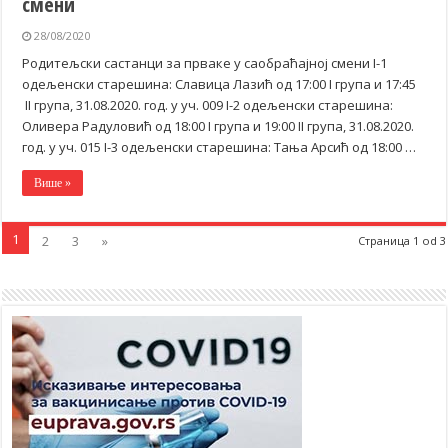
смени
28/08/2020
Родитељски састанци за прваке у саобраћајној смени I-1
одељенски старешина: Славица Лазић од 17:00 I група и 17:45
II група, 31.08.2020. год. у уч. 009 I-2 одељенски старешина:
Оливера Радуловић од 18:00 I група и 19:00 II група, 31.08.2020.
год. у уч. 015 I-3 одељенски старешина: Тања Арсић од 18:00 …
Више »
1
2
3
»
Страница 1 od 3