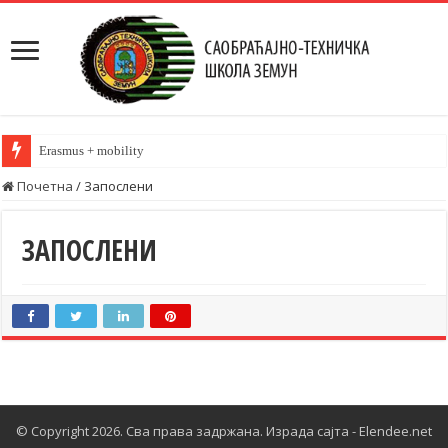
Erasmus + mobility
Почетна
/
Запослени
ЗАПОСЛЕНИ
© Copyright 2026. Сва права задржана.
Израда сајта - Elendee.net