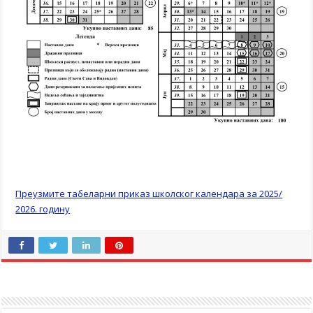
Преузмите табеларни приказ школског календара за 2025/
2026. годину