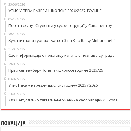
25/06/2026
УПИС У ПРВИ РАЗРЕД ШКОЛСКЕ 2026/2027. ГОДИНЕ
05/12/2025
Посета скупу „Студенти у сусрет струци“ у Савa центру
28/10/2025
Хуманитарни турнир „Баскет 3 на 3 за Вању Мићановић“
31/08/2025
Све информације о полагању испита о познавању града
29/08/2025
Први септембар- Почетак школске године 2025/26
03/07/2025
Упис ђака у наредну школску годину 2025 / 2026.
24/05/2025
XXX Републичко такмичење ученика саобраћајних школа
ЛОКАЦИЈА