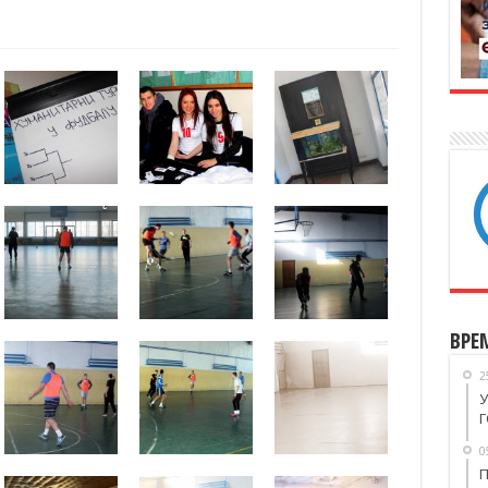
ВРЕ
2
У
Г
0
П