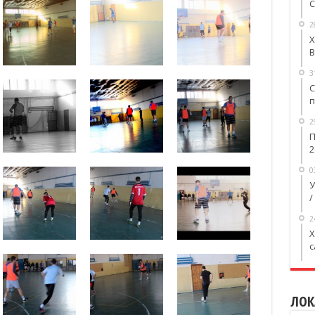
С
2
Х
В
3
С
п
2
П
2
0
У
/
2
X
с
ЛОК