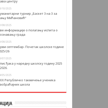
авa центру
8/10/2025
уманитарни турнир „Баскет 3 на 3 за
ању Мићановић“
1/08/2025
ве информације о полагању испита о
ознавању града
9/08/2025
рви септембар- Почетак школске године
025/26
3/07/2025
пис ђака у наредну школску годину 2025
 2026.
4/05/2025
XX Републичко такмичење ученика
аобраћајних школа
АЦИЈА