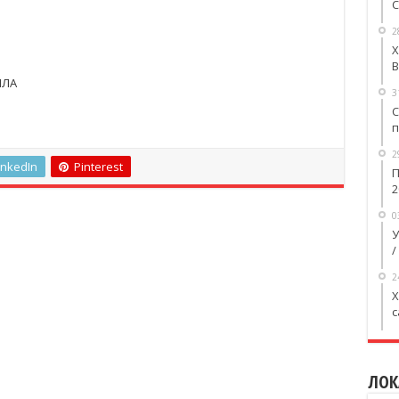
С
2
Х
В
ИЛА
3
С
п
2
inkedIn
Pinterest
П
2
0
У
/
2
X
с
ЛОК