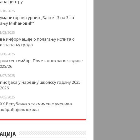
авa центру
8/10/2025
уманитарни турнир „Баскет 3 на 3 за
ању Мићановић“
1/08/2025
ве информације о полагању испита о
ознавању града
9/08/2025
рви септембар- Почетак школске године
025/26
3/07/2025
пис ђака у наредну школску годину 2025
 2026.
4/05/2025
XX Републичко такмичење ученика
аобраћајних школа
АЦИЈА