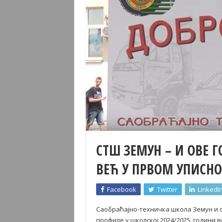
СТШ ЗЕМУН – И ОВЕ 
ВЕЋ У ПРВОМ УПИСНО
Facebook
Twitter
LinkedI
Саобраћајно-техничка школа Земун и о
профиле у школској 2024/2025. години в