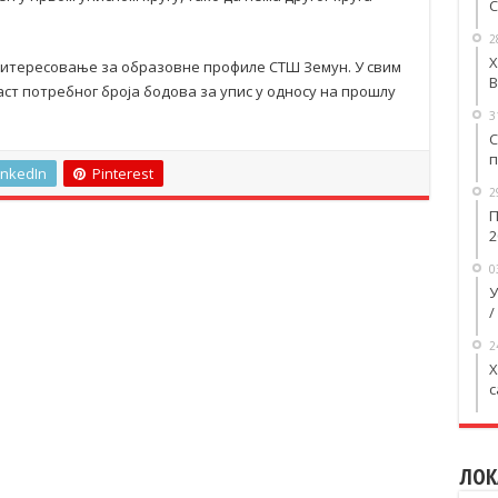
С
2
Х
итересовање за образовне профиле СТШ Земун. У свим
В
т потребног броја бодова за упис у односу на прошлу
3
С
п
inkedIn
Pinterest
2
П
2
0
У
/
2
X
с
ЛОК