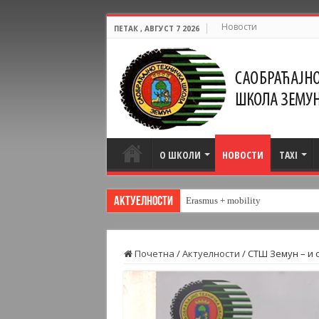
Новости
ПЕТАК , АВГУСТ 7 2026
О ШКОЛИ
НОВОСТИ
TAXI
Актуелности
Erasmus + mobility
Почетна
/
Актуелности
/
СТШ Земун – и 