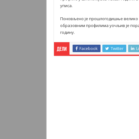
уписа.
Поновљено је прошлогодишње велико 
образовним профилима уочљив је порас
годину.
Facebook
Twitter
L
Дели