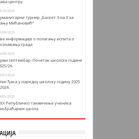
авa центру
8/10/2025
уманитарни турнир „Баскет 3 на 3 за
ању Мићановић“
1/08/2025
ве информације о полагању испита о
ознавању града
9/08/2025
рви септембар- Почетак школске године
025/26
3/07/2025
пис ђака у наредну школску годину 2025
 2026.
4/05/2025
XX Републичко такмичење ученика
аобраћајних школа
АЦИЈА