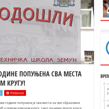
ГОДИНЕ ПОПУЊЕНА СВА МЕСТА
ВРЕ
М КРУГУ!
2
У
n
Pinterest
Г
0
ве године попунила је сва места за све образовне
П
ећ у првом уписном кругу, тако да нема другог круга