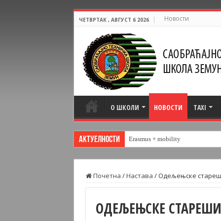
Новости
ЧЕТВРТАК , АВГУСТ 6 2026
О ШКОЛИ
НОВОСТИ
TAXI
Актуелности
Erasmus + mobility
Почетна
/
Настава
/
Одељењске стареши
ОДЕЉЕЊСКЕ СТАРЕШИН