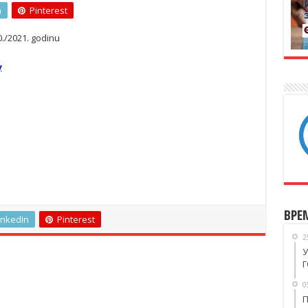
n
Pinterest
/2021. godinu
у
ВРЕ
inkedIn
Pinterest
2
У
Г
0
П