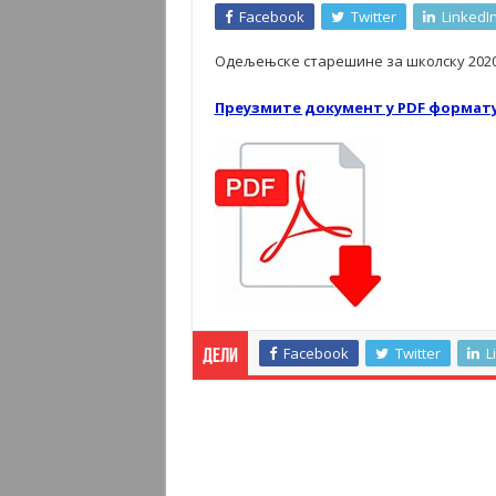
Facebook
Twitter
LinkedI
Одељењске старешине за школску 2020.
Преузмите документ у PDF формат
Facebook
Twitter
L
Дели