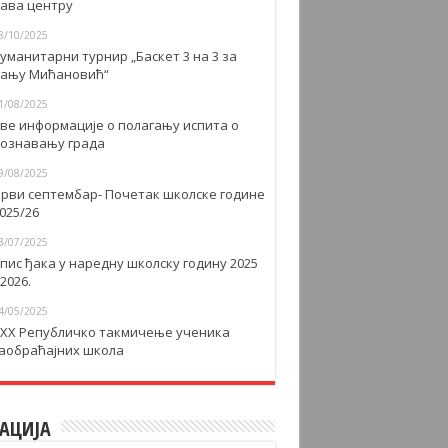
авa центру
8/10/2025
уманитарни турнир „Баскет 3 на 3 за
ању Мићановић“
1/08/2025
ве информације о полагању испита о
ознавању града
9/08/2025
рви септембар- Почетак школске године
025/26
3/07/2025
пис ђака у наредну школску годину 2025
 2026.
4/05/2025
XX Републичко такмичење ученика
аобраћајних школа
АЦИЈА