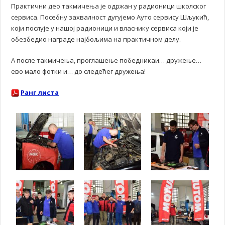
Практични део такмичења је одржан у радионици школског
сервиса. Посебну захвалност дугујемо Ауто сервису Шљукић,
који послује у нашој радионици и власнику сервиса који је
обезбедио награде најбољима на практичном делу.
А после такмичења, проглашење победникаи… дружење…
ево мало фотки и… до следећег дружења!
Ранг листа