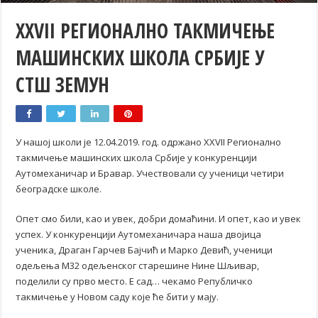
XXVII РЕГИОНАЛНО ТАКМИЧЕЊЕ
МАШИНСКИХ ШКОЛА СРБИЈЕ У
СТШ ЗЕМУН
У нашој школи је 12.04.2019. год. одржано XXVII Регионално
такмичење машинских школа Србије у конкуренцији
Аутомеханичар и Бравар. Учествовали су ученици четири
београдске школе.
Опет смо били, као и увек, добри домаћини. И опет, као и увек
успех. У конкуренцији Аутомеханичара наша двојица
ученика, Драган Гарчев Бајчић и Марко Девић, ученици
одељења М32 одељенског старешине Нине Шљивар,
поделили су прво место. Е сад… чекамо Републичко
такмичење у Новом саду које ће бити у мају.