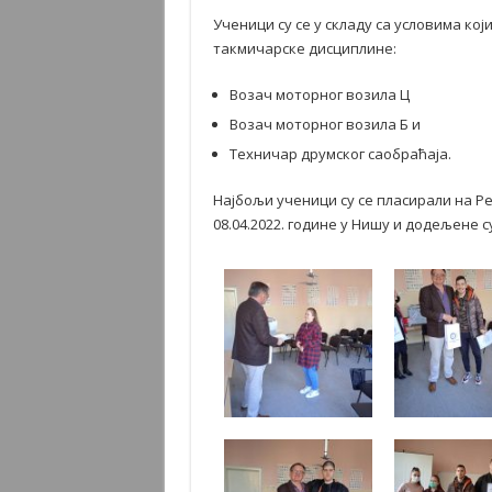
Ученици су се у складу са условима ко
такмичарске дисциплине:
Возач моторног возила Ц
Возач моторног возила Б и
Техничар друмског саобраћаја.
Најбољи ученици су се пласирали на Р
08.04.2022. године у Нишу и додељене 