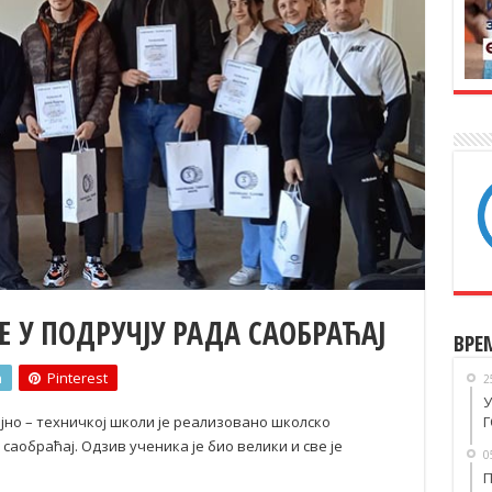
У ПОДРУЧЈУ РАДА САОБРАЋАЈ
ВРЕ
n
Pinterest
2
У
ајно – техничкој школи је реализовано школско
Г
саобраћај. Одзив ученика је био велики и све је
0
П