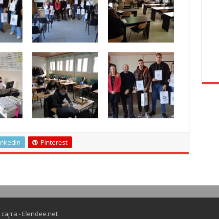
inkedIn
Pinterest
сајта - Elendee.net