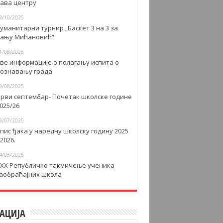
авa центру
8/10/2025
уманитарни турнир „Баскет 3 на 3 за
ању Мићановић“
1/08/2025
ве информације о полагању испита о
ознавању града
9/08/2025
рви септембар- Почетак школске године
025/26
3/07/2025
пис ђака у наредну школску годину 2025
 2026.
4/05/2025
XX Републичко такмичење ученика
аобраћајних школа
АЦИЈА