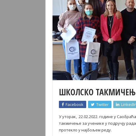
ШКОЛСКО ТАКМИЧЕЊЕ 
Facebook
Twitter
LinkedI
У уторак, 22.02.2022. године у Саобраћ
такмичење за ученике у подручју рада 
протекло у најбољем реду.