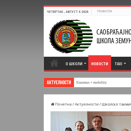
Новости
ЧЕТВРТАК , АВГУСТ 6 2026
О ШКОЛИ
НОВОСТИ
TAXI
Актуелности
Erasmus + mobility
Почетна
/
Актуелности
/
Школско такмич