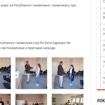
С
ји важе за Републичко такмичење, такмичили у три
2
Х
В
3
С
п
2
епубличко такмичење које ће бити одржано 06-
П
су им похвалнице и пригодне награде.
2
0
У
/
2
X
с
ЛОК