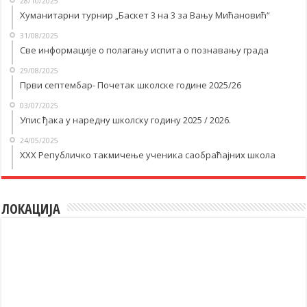
28/10/2025
Хуманитарни турнир „Баскет 3 на 3 за Вању Мићановић“
31/08/2025
Све информације о полагању испита о познавању града
29/08/2025
Први септембар- Почетак школске године 2025/26
03/07/2025
Упис ђака у наредну школску годину 2025 / 2026.
24/05/2025
XXX Републичко такмичење ученика саобраћајних школа
ЛОКАЦИЈА