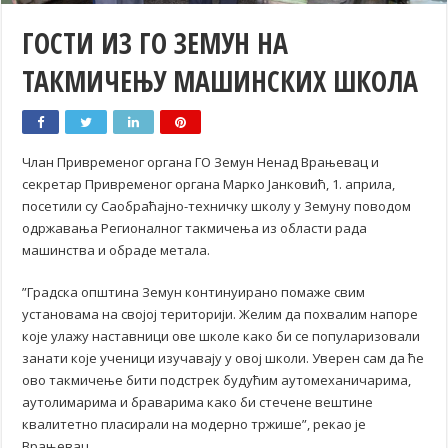
ГОСТИ ИЗ ГО ЗЕМУН НА
ТАКМИЧЕЊУ МАШИНСКИХ ШКОЛА
Члан Привременог органа ГО Земун Ненад Врањевац и
секретар Привременог органа Марко Јанковић, 1. априла,
посетили су Саобраћајно-техничку школу у Земуну поводом
одржавања Регионалног такмичења из области рада
машинства и обраде метала.
”Градска општина Земун континуирано помаже свим
установама на својој територији. Желим да похвалим напоре
које улажу наставници ове школе како би се популаризовали
занати које ученици изучавају у овој школи. Уверен сам да ће
ово такмичење бити подстрек будућим аутомеханичарима,
аутолимарима и браварима како би стечене вештине
квалитетно пласирали на модерно тржишe”, рекао је
Врањевац.