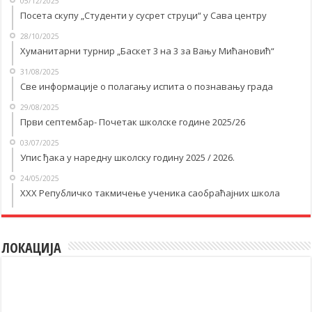
05/12/2025
Посета скупу „Студенти у сусрет струци“ у Савa центру
28/10/2025
Хуманитарни турнир „Баскет 3 на 3 за Вању Мићановић“
31/08/2025
Све информације о полагању испита о познавању града
29/08/2025
Први септембар- Почетак школске године 2025/26
03/07/2025
Упис ђака у наредну школску годину 2025 / 2026.
24/05/2025
XXX Републичко такмичење ученика саобраћајних школа
ЛОКАЦИЈА