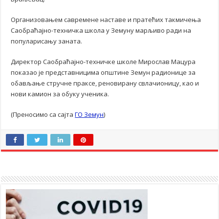
Организовањем савремене наставе и пратећих такмичења
Саобраћајно-техничка школа у Земуну марљиво ради на
популарисању занатa.
Директор Саобраћајно-техничке школе Мирослав Мацура
показао је представницима општине Земун радионице за
обављање стручне праксе, реновирану свлачионицу, као и
нови камион за обуку ученика.
(Преносимо са сајта
ГО Земун
)