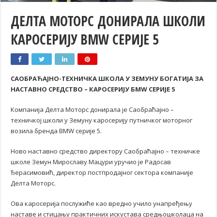
ДЕЛТА МОТОРС ДОНИРАЛА ШКОЛИ
КАРОСЕРИЈУ BMW СЕРИЈЕ 5
САОБРАЋАЈНО-ТЕХНИЧКА ШКОЛА У ЗЕМУНУ БОГАТИЈА ЗА
НАСТАВНО СРЕДСТВО – КАРОСЕРИЈУ БМW СЕРИЈЕ 5
Компанија Делта Моторс донирала је Саобраћајно –
техничкој школи у Земуну каросерију путничког моторног
возила бренда BMW серије 5.
Ново наставно средство директору Саобраћајно – техничке
школе Земун Мирославу Мацури уручио је Радосав
Ђерасимовић, директор постпродајног сектора компаније
Делта Моторс.
Ова каросерија послужиће као вредно учило унапређењу
наставе и стицању практичних искустава средњошколаца на