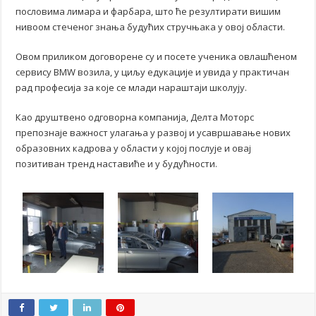
пословима лимара и фарбара, што ће резултирати вишим
нивоом стеченог знања будућих стручњака у овој области.
Овом приликом договорене су и посете ученика овлашћеном
сервису BMW возила, у циљу едукације и увида у практичан
рад професија за које се млади нараштаји школују.
Као друштвено одговорна компанија, Делта Моторс
препознаје важност улагања у развој и усавршавање нових
образовних кадрова у области у којој послује и овај
позитиван тренд наставиће и у будућности.