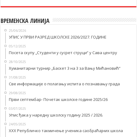
ВРЕМЕНСКА ЛИНИЈА
25/06/2026
УПИС У ПРВИ РАЗРЕД ШКОЛСКЕ 2026/2027. ГОДИНЕ
05/12/2025
Посета скупу „Студенти у сусрет струци“ у Савa центру
28/10/2025
Хуманитарни турнир „Баскет 3 на 3 за Вању Мићановић“
31/08/2025
Све информације о полагању испита о познавању града
29/08/2025
Први септембар- Почетак школске године 2025/26
03/07/2025
Упис ђака у наредну школску годину 2025 / 2026.
24/05/2025
XXX Републичко такмичење ученика саобраћајних школа